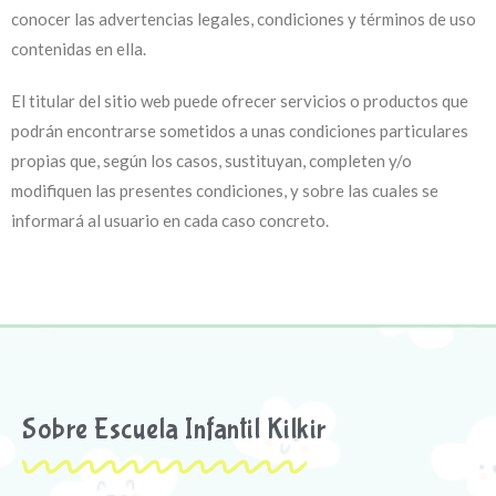
conocer las advertencias legales, condiciones y términos de uso
contenidas en ella.
El titular del sitio web puede ofrecer servicios o productos que
Cl
podrán encontrarse sometidos a unas condiciones particulares
propias que, según los casos, sustituyan, completen y/o
thi
Abierto plazo de
modifiquen las presentes condiciones, y sobre las cuales se
mo
informará al usuario en cada caso concreto.
matrícula
Curso 2024/2025
Abrimos el plazo de matriculación para el curso
2024/2025.
Contacta con nosotras y solicita una reunión, te
Sobre Escuela Infantil Kilkir
informaremos sin compromiso.